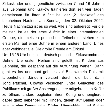
Zirkuskinder und -jugendliche zwischen 7 und 16 Jahren
aus Leipheim und Kraków trainieren dort seit vier Tagen
gemeinsam für Ihren Auftritt bei der „2. Hockete“ des
Leipheimer Haufens am Sonntag, den 02. Oktober 2022.
Heute Nachmittag ist es so weit. Alle sind aufgeregt. Für die
meisten ist es der erste Auftritt in einer internationalen
Gruppe, die meisten polnischen Teilnehmer stehen zum
ersten Mal auf einer Bühne in einem anderen Land. Eines
aber verbindet alle: Die große Freude am Zirkus!
Um 15.15 Uhr betritt die deutsch-polnische Zirkuscombo die
Bühne. Die ersten Reihen sind gefüllt mit Kindern aus
Leipheim, die gespannt auf die Aufführung warten. Dann
geht es los und bunt geht es zu! Erst wirbeln Pois mit
farbenfrohen Bändern verziert durch die Luft, dann
Jongliertücher. Clowns versuchen unter Gelächter des
Publikums mit großer Anstrengung ihre mitgebrachten Koffer
zu öffnen, andere begleiten ihren König und jonglieren
dabei ganz nebenbei mit Ringen, gehen auf Bällen oder
zeigen eine Doppelrolle. Räder, Überschläge und Saltos