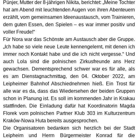
Pünjer, Mutter der 8-jährigen Nikita, berichtet: „Meine Tochter
hat am Abend mit leuchtenden Augen von ihren Abenteuern
erzählt, vom gemeinsamen Ideenaustausch, vom Trainieren,
dem guten Essen, den Spielen – es war immer positiv und
voller Freude!“
Für Nora war das Schönste am Austausch aber die Gruppe.
„Ich habe so viele neue Leute kennengelernt, mit denen ich
immer noch Kontakt habe und die ich nicht vergesse.“ Und
auch Lola sind die polnischen Zirkusfreunde ans Herz
gewachsen. Dementsprechend schwer war es für alle, als
es am Dienstagnachmittag, den 04. Oktober 2022, am
Leipheimer Bahnhof Abschiednehmen hieß. Ein Trost für
alle war es da, dass das Wiedersehen der beiden Gruppen
schon in Planung ist. Es soll im kommenden Jahr in Krakau
stattfinden. Die Einladung dafür hat Koordinatorin Magda
Florek vom polnischen Partner Klub 303 im Kulturzentrum
Kraków-Nowa Huta bereits ausgesprochen.
Die Organisatoren bedanken sich herzlich bei der Stadt
Leipheim und Herrn Bürgermeister Konrad für die